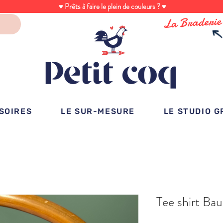
♥ Prêts à faire le plein de couleurs ? ♥
La Braderie
SOIRES
LE SUR-MESURE
LE STUDIO 
Tee shirt Ba