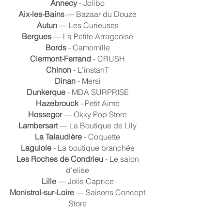
Annecy
- Jolibo
Aix-les-Bains
— Bazaar du Douze
Autun
— Les Curieuses
Bergues
— La Petite Arrageoise
Bords
- Camomille
Clermont-Ferrand
- CRUSH
Chinon
- L'instanT
Dinan
- Mersi
Dunkerque
- MDA SURPRISE
Hazebrouck
- Petit Aime
Hossegor
— Okky Pop Store
Lambersart
— La Boutique de Lily
La Talaudière
- Coquette
Laguiole
- La boutique branchée
Les Roches de Condrieu
- Le salon
d'elise
Lille
— Jolis Caprice
Monistrol-sur-Loire
— Saisons Concept
Store