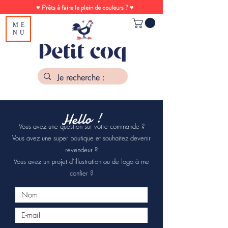
♥ Prêts à faire le plein de couleurs ? ♥
ME
NU
Hello !
Vous avez une question sur votre commande ?
Vous avez une super boutique et souhaitez devenir
revendeur ?
Vous avez un projet d'illustration ou de logo à me
confier ?