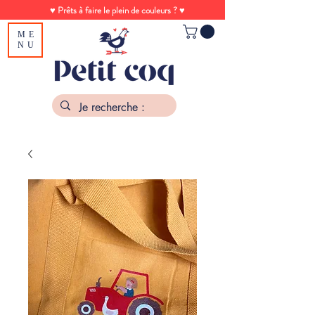
♥ Prêts à faire le plein de couleurs ? ♥
ME
NU