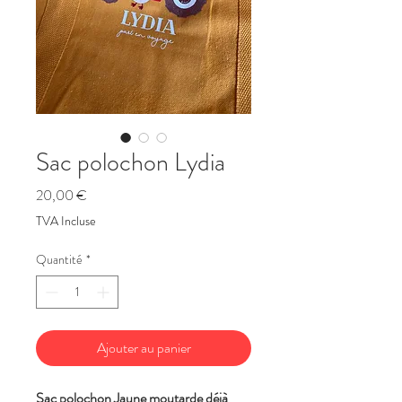
Sac polochon Lydia
Prix
20,00 €
TVA Incluse
Quantité
*
Ajouter au panier
Sac polochon Jaune moutarde déjà