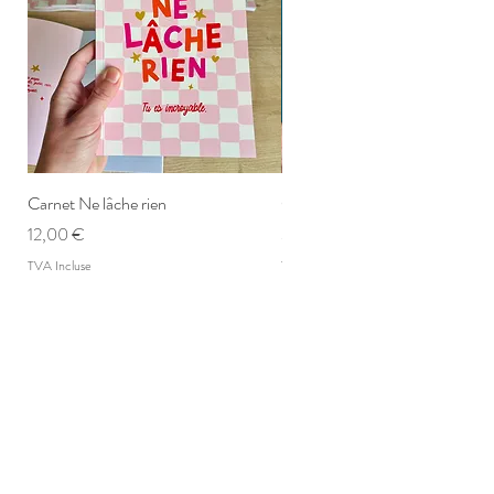
Carnet Ne lâche rien
Carte postale Ne lâche rien
Prix
Prix
12,00 €
3,00 €
TVA Incluse
TVA Incluse