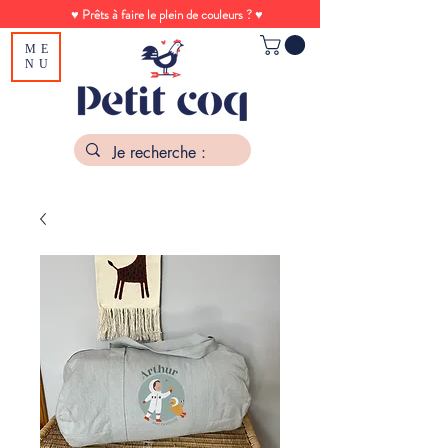
♥ Prêts à faire le plein de couleurs ? ♥
ME
NU