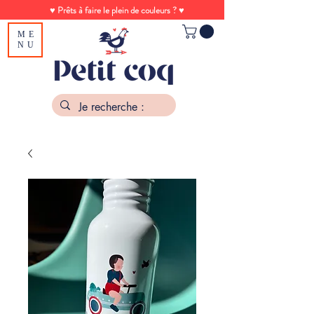
♥ Prêts à faire le plein de couleurs ? ♥
ME
NU