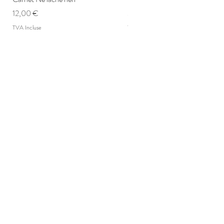
Prix
Prix
12,00 €
3,00 €
TVA Incluse
TVA Incluse