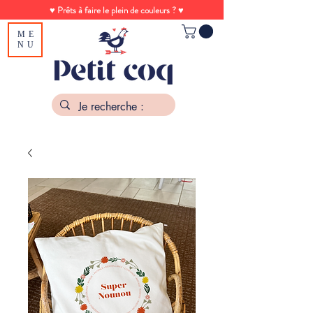
♥ Prêts à faire le plein de couleurs ? ♥
ME
NU