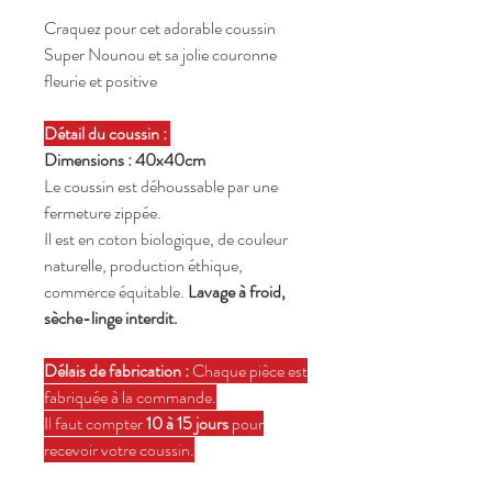
Craquez pour cet adorable coussin
Super Nounou et sa jolie couronne
fleurie et positive
Détail du coussin :
Dimensions : 40x40cm
Le coussin est déhoussable par une
fermeture zippée.
Il est en coton biologique, de couleur
naturelle, production éthique,
commerce équitable.
Lavage à froid,
sèche-linge interdit.
Délais de fabrication :
Chaque pièce est
fabriquée à la commande.
Il faut compter
10 à 15 jours
pour
recevoir votre coussin.