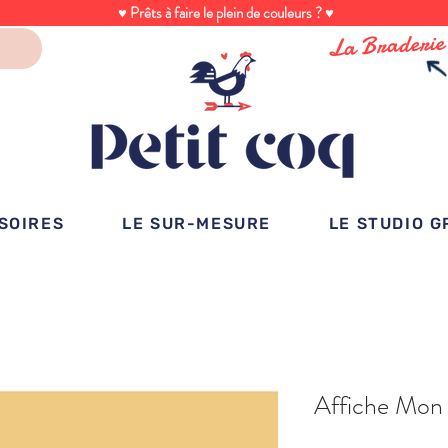
♥ Prêts à faire le plein de couleurs ? ♥
La Braderie
SOIRES
LE SUR-MESURE
LE STUDIO 
Affiche Mon p