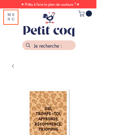
♥ Prêts à faire le plein de couleurs ? ♥
ME
NU