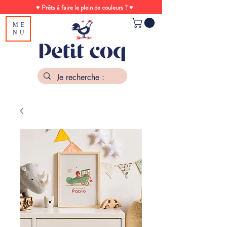
♥ Prêts à faire le plein de couleurs ? ♥
ME
NU