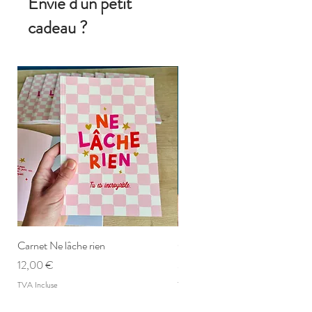
Envie d'un petit
cadeau ?
Carnet Ne lâche rien
Carte postale Ne lâche rien
Prix
Prix
12,00 €
3,00 €
TVA Incluse
TVA Incluse