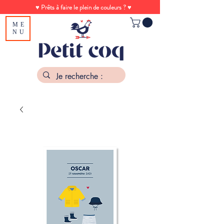
♥ Prêts à faire le plein de couleurs ? ♥
ME
NU