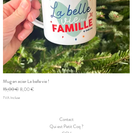
Mug en acier La belle vie !
Aperçu rapide
Prix original
Prix promotionnel
15,00 €
8,00 €
TVA Incluse
Contact
Qui est Petit Coq ?