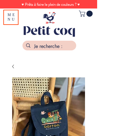
♥ Prêts à faire le plein de couleurs ? ♥
ME
NU