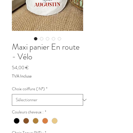
Maxi panier En route
- Vélo
Prix
54,00 €
TVA Incluse
Choix coiffure ( N°)
*
Couleurs cheveux :
*
Choix Tenue (N°) :
*