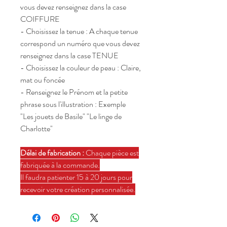
vous devez renseignez dans la case
COIFFURE
- Choisissez la tenue : A chaque tenue
correspond un numéro que vous devez
renseignez dans la case TENUE
- Choisissez la couleur de peau : Claire,
mat ou foncée
- Renseignez le Prénom et la petite
phrase sous l'illustration : Exemple
"Les jouets de Basile" "Le linge de
Charlotte"
Délai de fabrication :
Chaque pièce est
fabriquée à la commande.
Il faudra patienter 15 à 20 jours pour
recevoir votre création personnalisée.