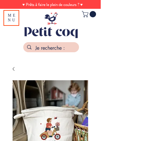
♥ Prêts à faire le plein de couleurs ? ♥
ME
NU