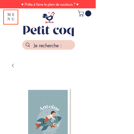
♥ Prêts à faire le plein de couleurs ? ♥
ME
NU